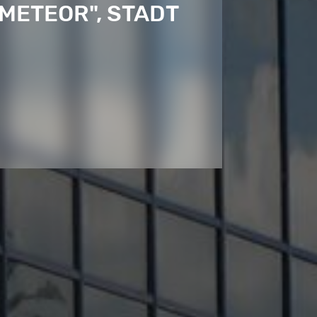
METEOR", STADT